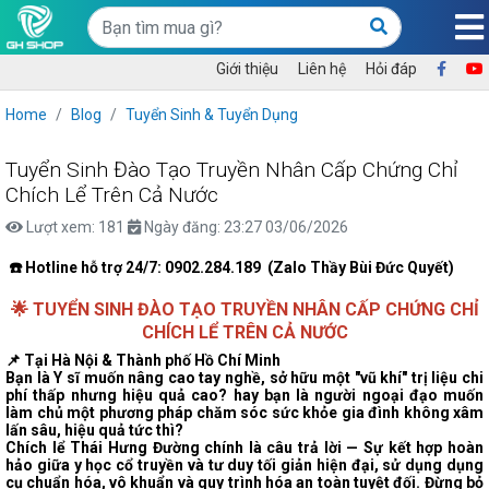
Giới thiệu
Liên hệ
Hỏi đáp
Home
Blog
Tuyển Sinh & Tuyển Dụng
Tuyển Sinh Đào Tạo Truyền Nhân Cấp Chứng Chỉ
Chích Lể Trên Cả Nước
Lượt xem: 181
Ngày đăng: 23:27 03/06/2026
☎️ Hotline hỗ trợ 24/7: 0902.284.189 (Zalo Thầy Bùi Đức Quyết)
🌟
TUYỂN SINH ĐÀO TẠO TRUYỀN NHÂN CẤP CHỨNG CHỈ
CHÍCH LỂ TRÊN CẢ NƯỚC
📌 Tại Hà Nội & Thành phố Hồ Chí Minh
Bạn là Y sĩ muốn nâng cao tay nghề, sở hữu một "vũ khí" trị liệu chi
phí thấp nhưng hiệu quả cao? hay bạn là người ngoại đạo muốn
làm chủ một phương pháp chăm sóc sức khỏe gia đình không xâm
lấn sâu, hiệu quả tức thì?
Chích lể Thái Hưng Đường chính là câu trả lời — Sự kết hợp hoàn
hảo giữa y học cổ truyền và tư duy tối giản hiện đại, sử dụng dụng
cụ chuẩn hóa, vô khuẩn và quy trình hóa an toàn tuyệt đối. Đừng bỏ