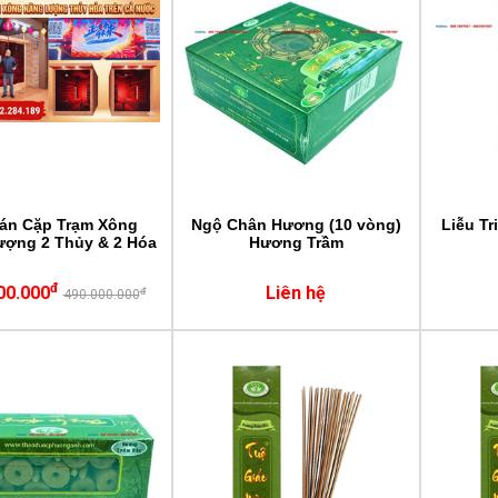
Bán Cặp Trạm Xông
Ngộ Chân Hương (10 vòng)
Liễu Tr
ượng 2 Thủy & 2 Hóa
Hương Trầm
đ
00.000
Liên hệ
đ
490.000.000