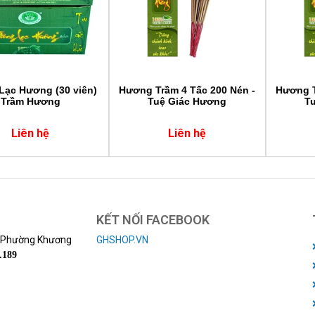
Lạc Hương (30 viên)
Hương Trầm 4 Tấc 200 Nén -
Hương T
Trầm Hương
Tuệ Giác Hương
T
Liên hệ
Liên hệ
KẾT NỐI FACEBOOK
, Phường Khương
GHSHOP.VN
.189