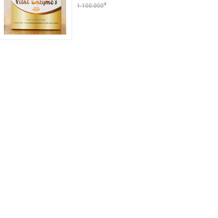
đ
1.100.000