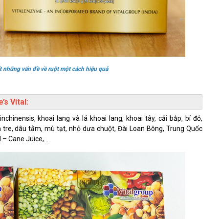
ết những vấn đề về ruột một cách hiệu quả
s Vital:
hinensis, khoai lang và lá khoai lang, khoai tây, cải bắp, bí đỏ,
lá tre, dâu tằm, mù tạt, nhỏ dưa chuột, Đài Loan Bông, Trung Quốc
ed – Cane Juice,…