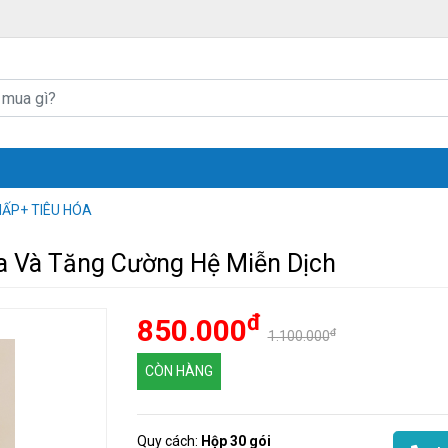
ẤP+ TIÊU HÓA
óa Và Tăng Cường Hệ Miễn Dịch
đ
850.000
đ
1.100.000
CÒN HÀNG
Quy cách:
Hộp 30 gói