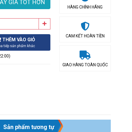
ẤY GIÁ TỐT HƠN
HÀNG CHÍNH HÃNG
CAM KẾT HOÀN TIỀN
THÊM VÀO GIỎ
a tiếp sản phẩm khác
22:00)
GIAO HÀNG TOÀN QUỐC
Sản phẩm tương tự