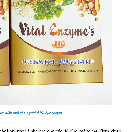
ym hiệu quả cho người thiếu hụt enzym
cây Noni, nho và nho hạt, dứa, táo đỏ, Kiwi, mãng cầu Xiêm, chuối,