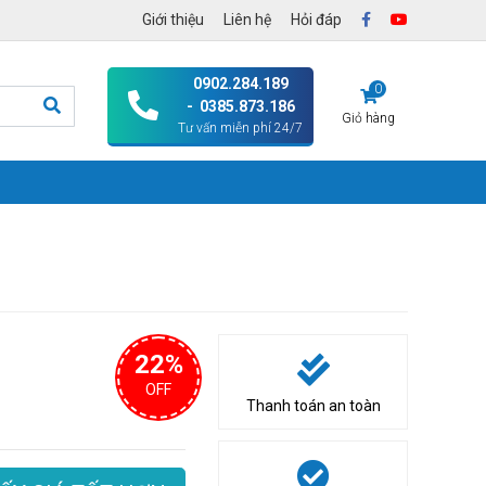
Giới thiệu
Liên hệ
Hỏi đáp
0902.284.189
0
- 0385.873.186
Giỏ hàng
Tư vấn miễn phí 24/7
22%
OFF
Thanh toán an toàn