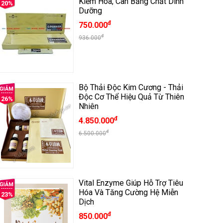
Kiềm Hóa, Cân Bằng Chất Dinh
20%
Dưỡng
đ
750.000
đ
936.000
Bộ Thải Độc Kim Cương - Thải
Độc Cơ Thể Hiệu Quả Từ Thiên
26%
Nhiên
đ
4.850.000
đ
6.500.000
Vital Enzyme Giúp Hỗ Trợ Tiêu
Hóa Và Tăng Cường Hệ Miễn
23%
Dịch
đ
850.000