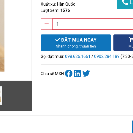
L
Xuất xứ: Hàn Quốc
Lượt xem:
1576
ĐẶT MUA NGAY
Nhanh chóng, thuận tiện
Mu
Gọi đặt mua:
098.626.1661
/
0902.284.189
(7:30-
Chia sẽ MXH: