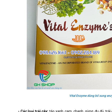
Vital Enzyme dùng bổ sung enz
- Các loại trái cây:
táo xanh, cam, chanh, gừng, đu đủ, trái 