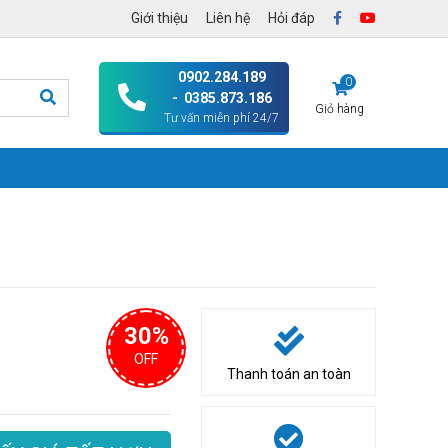
Giới thiệu
Liên hệ
Hỏi đáp
0902.284.189
0
- 0385.873.186
Giỏ hàng
Tư vấn miễn phí 24/7
30%
OFF
Thanh toán an toàn