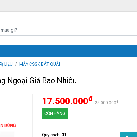
Ị LIỆU
MÁY CSSK BÁT QUÁI
g Ngoại Giá Bao Nhiêu
đ
17.500.000
đ
25.000.000
CÒN HÀNG
Quy cách:
01