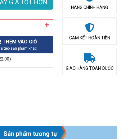
ẤY GIÁ TỐT HƠN
HÀNG CHÍNH HÃNG
CAM KẾT HOÀN TIỀN
THÊM VÀO GIỎ
a tiếp sản phẩm khác
22:00)
GIAO HÀNG TOÀN QUỐC
Sản phẩm tương tự