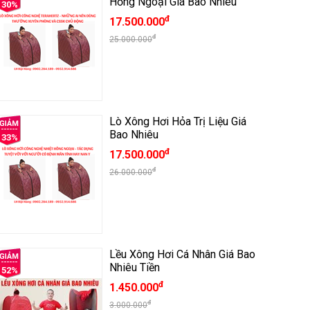
Hồng Ngoại Giá Bao Nhiêu
30%
đ
17.500.000
đ
25.000.000
Lò Xông Hơi Hỏa Trị Liệu Giá
Bao Nhiêu
33%
đ
17.500.000
đ
26.000.000
Lều Xông Hơi Cá Nhân Giá Bao
Nhiêu Tiền
52%
đ
1.450.000
đ
3.000.000