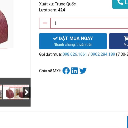
L
Xuất xứ: Trung Quốc
Lượt xem:
424
ĐẶT MUA NGAY
Nhanh chóng, thuận tiện
Mu
Gọi đặt mua:
098.626.1661
/
0902.284.189
(7:30-
Chia sẽ MXH: