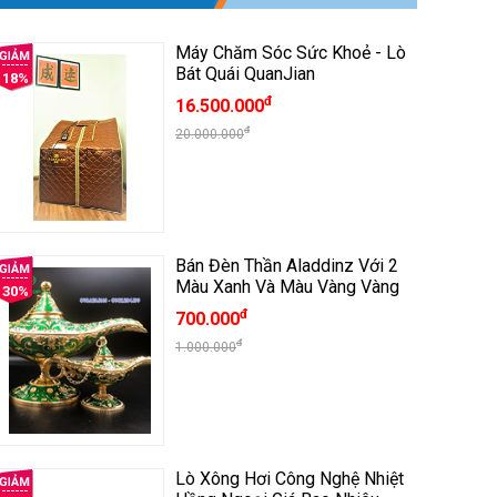
Máy Chăm Sóc Sức Khoẻ - Lò
Bát Quái QuanJian
18%
đ
16.500.000
đ
20.000.000
Bán Đèn Thần Aladdinz Với 2
Màu Xanh Và Màu Vàng Vàng
30%
đ
700.000
đ
1.000.000
Lò Xông Hơi Công Nghệ Nhiệt