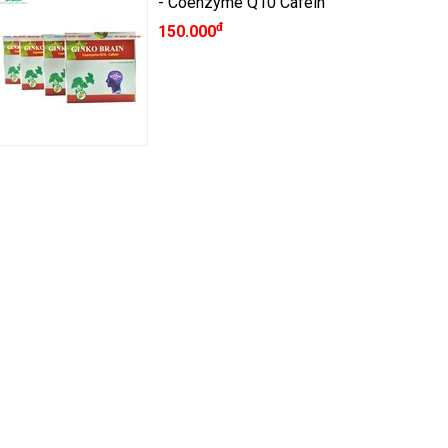
- Coenzyme Q10 Cafein
đ
150.000