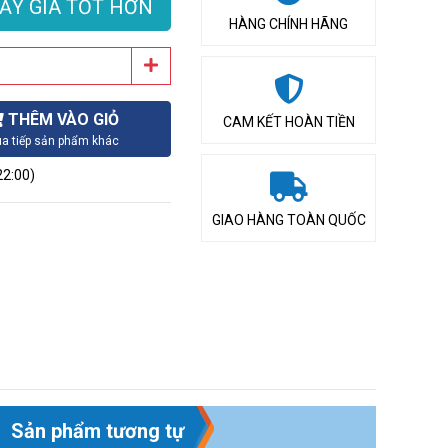
ẤY GIÁ TỐT HƠN
HÀNG CHÍNH HÃNG
THÊM VÀO GIỎ
CAM KẾT HOÀN TIỀN
a tiếp sản phẩm khác
22:00)
GIAO HÀNG TOÀN QUỐC
Sản phẩm tương tự