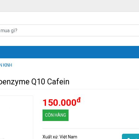
 KINH
Coenzyme Q10 Cafein
đ
150.000
CÒN HÀNG
Xuất xứ: Việt Nam