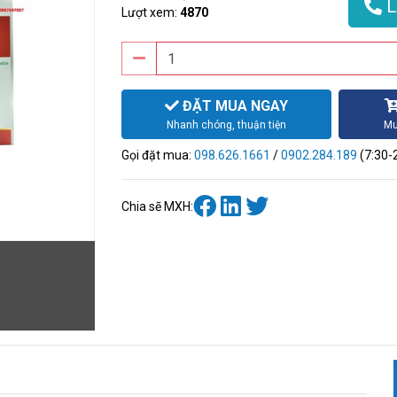
L
Lượt xem:
4870
ĐẶT MUA NGAY
Nhanh chóng, thuận tiện
Mu
Gọi đặt mua:
098.626.1661
/
0902.284.189
(7:30-
Chia sẽ MXH: