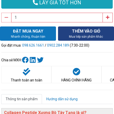
LẤY GIÁ TỐT HƠN
ĐẶT MUA NGAY
THÊM VÀO GIỎ
Nhanh chóng, thuận tiện
Mua tiếp sản phẩm khác
Gọi đặt mua:
098.626.1661
/
0902.284.189
(7:30-22:00)
Chia sẽ MXH:
Thanh toán an toàn
HÀNG CHÍNH HÃNG
CA
Thông tin sản phẩm
Hướng dẫn sử dụng
Collagen Peptide Xương Bò Tây Tạng là gì?