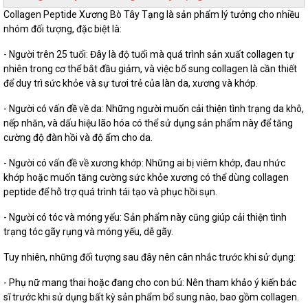
Collagen Peptide Xương Bò Tây Tạng là sản phẩm lý tưởng cho nhiều
nhóm đối tượng, đặc biệt là:
- Người trên 25 tuổi: Đây là độ tuổi mà quá trình sản xuất collagen tự
nhiên trong cơ thể bắt đầu giảm, và việc bổ sung collagen là cần thiết
để duy trì sức khỏe và sự tươi trẻ của làn da, xương và khớp.
- Người có vấn đề về da: Những người muốn cải thiện tình trạng da khô,
nếp nhăn, và dấu hiệu lão hóa có thể sử dụng sản phẩm này để tăng
cường độ đàn hồi và độ ẩm cho da.
- Người có vấn đề về xương khớp: Những ai bị viêm khớp, đau nhức
khớp hoặc muốn tăng cường sức khỏe xương có thể dùng collagen
peptide để hỗ trợ quá trình tái tạo và phục hồi sụn.
- Người có tóc và móng yếu: Sản phẩm này cũng giúp cải thiện tình
trạng tóc gãy rụng và móng yếu, dễ gãy.
Tuy nhiên, những đối tượng sau đây nên cân nhắc trước khi sử dụng:
- Phụ nữ mang thai hoặc đang cho con bú: Nên tham khảo ý kiến bác
sĩ trước khi sử dụng bất kỳ sản phẩm bổ sung nào, bao gồm collagen.