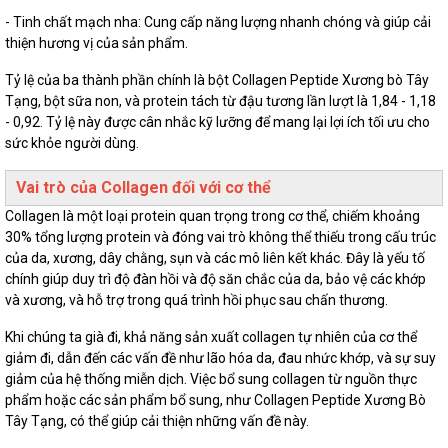
- Tinh chất mạch nha: Cung cấp năng lượng nhanh chóng và giúp cải
thiện hương vị của sản phẩm.
Tỷ lệ của ba thành phần chính là bột Collagen Peptide Xương bò Tây
Tạng, bột sữa non, và protein tách từ đậu tương lần lượt là 1,84 - 1,18
- 0,92. Tỷ lệ này được cân nhắc kỹ lưỡng để mang lại lợi ích tối ưu cho
sức khỏe người dùng.
Vai trò của Collagen đối với cơ thể
Collagen là một loại protein quan trọng trong cơ thể, chiếm khoảng
30% tổng lượng protein và đóng vai trò không thể thiếu trong cấu trúc
của da, xương, dây chằng, sụn và các mô liên kết khác. Đây là yếu tố
chính giúp duy trì độ đàn hồi và độ săn chắc của da, bảo vệ các khớp
và xương, và hỗ trợ trong quá trình hồi phục sau chấn thương.
Khi chúng ta già đi, khả năng sản xuất collagen tự nhiên của cơ thể
giảm đi, dẫn đến các vấn đề như lão hóa da, đau nhức khớp, và sự suy
giảm của hệ thống miễn dịch. Việc bổ sung collagen từ nguồn thực
phẩm hoặc các sản phẩm bổ sung, như Collagen Peptide Xương Bò
Tây Tạng, có thể giúp cải thiện những vấn đề này.