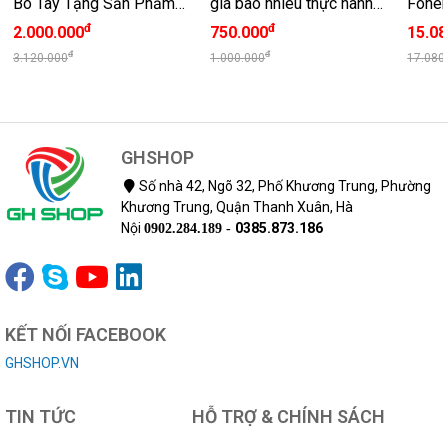
Bò Tây Tạng Sản Phẩm
giá bao nhiêu thực hành
Foher
Dinh Dưỡng Đột Phá Từ
phép màu LBO
Nhiêu
đ
đ
2.000.000
750.000
15.08
Tây Tạng
đ
đ
3.120.000
1.000.000
17.080
GHSHOP
Số nhà 42, Ngõ 32, Phố Khương Trung, Phường
Khương Trung, Quận Thanh Xuân, Hà
Nội
0385.873.186
0902.284.189 -
KẾT NỐI FACEBOOK
GHSHOP.VN
TIN TỨC
HỖ TRỢ & CHÍNH SÁCH