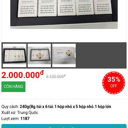
đ
2.000.000
đ
3.120.000
35%
OFF
CÒN HÀNG
Quy cách:
240g(8g.túi x 6 túi.1 hộp nhỏ x 5 hộp nhỏ.1 hộp lớn
Xuất xứ: Trung Quốc
Lượt xem:
1187