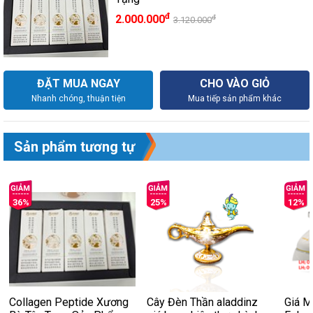
đ
2.000.000
đ
3.120.000
ĐẶT MUA NGAY
CHO VÀO GIỎ
Nhanh chóng, thuận tiện
Mua tiếp sản phẩm khác
Sản phẩm tương tự
36%
25%
12%
Collagen Peptide Xương
Cây Đèn Thần aladdinz
Giá 