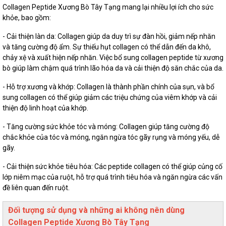
Collagen Peptide Xương Bò Tây Tạng mang lại nhiều lợi ích cho sức
khỏe, bao gồm:
- Cải thiện làn da: Collagen giúp da duy trì sự đàn hồi, giảm nếp nhăn
và tăng cường độ ẩm. Sự thiếu hụt collagen có thể dẫn đến da khô,
chảy xệ và xuất hiện nếp nhăn. Việc bổ sung collagen peptide từ xương
bò giúp làm chậm quá trình lão hóa da và cải thiện độ săn chắc của da.
- Hỗ trợ xương và khớp: Collagen là thành phần chính của sụn, và bổ
sung collagen có thể giúp giảm các triệu chứng của viêm khớp và cải
thiện độ linh hoạt của khớp.
- Tăng cường sức khỏe tóc và móng: Collagen giúp tăng cường độ
chắc khỏe của tóc và móng, ngăn ngừa tóc gãy rụng và móng yếu, dễ
gãy.
- Cải thiện sức khỏe tiêu hóa: Các peptide collagen có thể giúp củng cố
lớp niêm mạc của ruột, hỗ trợ quá trình tiêu hóa và ngăn ngừa các vấn
đề liên quan đến ruột.
Đối tượng sử dụng và những ai không nên dùng
Collagen Peptide Xương Bò Tây Tạng