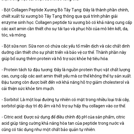
- Bột Collagen Peptide Xương Bò Tây Tạng: Đây là thành phần chính,
chiết xuất từ xương bò Tây Tạng thông qua quá trình phân giải
enzyme sinh học. Collagen peptide từ xương bò có khả năng cung cấp
các axit amin cần thiết cho sự tái tạo và phục hồi của mô liên kết, da,
tóc, và móng.
- Bột sữa non: Sữa non có chứa các yếu tố miễn dịch và các chất dinh
dưỡng cần thiết cho sự phát triển và bảo vệ cơ thể. Thành phần này
giúp bổ sung thêm protein và hỗ trợ sức khỏe hệ tiêu hóa.
- Protein tách từ đậu tương: Đây là nguồn protein thực vật chất lượng
cao, cung cấp các axit amin thiết yếu mà cơ thể không thể tự sản xuất.
Đậu tương còn được biết đến với khả năng hỗ trợ giảm cholesterol và
cải thiện sức khỏe tim mạch.
- Sorbitol: Là một loại đường tự nhiên có mặt trong nhiều loại trái cây,
sorbitol giúp duy trì độ ẩm và hỗ trợ sự hấp thụ collagen vào cơ thể.
- Citric acid: Được sử dụng để điều chỉnh độ pH của sản phẩm, citric
acid giúp tăng cường khả năng hòa tan của peptide trong nước và
cũng có tác dụng như một chất bảo quản tự nhiên.