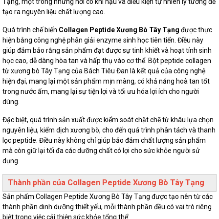
Tạng, một trong những nơi có khí hậu và điều kiện tự nhiên lý tưởng để
tạo ra nguyên liệu chất lượng cao.
Quá trình chế biến
Collagen Peptide Xương Bò Tây Tạng
được thực
hiện bằng công nghệ phân giải enzyme sinh học tiên tiến. Điều này
giúp đảm bảo rằng sản phẩm đạt được sự tinh khiết và hoạt tính sinh
học cao, dễ dàng hòa tan và hấp thụ vào cơ thể. Bột peptide collagen
từ xương bò Tây Tạng của Bách Tiêu Đan là kết quả của công nghệ
hiện đại, mang lại một sản phẩm mịn màng, có khả năng hoà tan tốt
trong nước ấm, mang lại sự tiện lợi và tối ưu hóa lợi ích cho người
dùng.
Đặc biệt, quá trình sản xuất được kiểm soát chặt chẽ từ khâu lựa chọn
nguyên liệu, kiểm dịch xương bò, cho đến quá trình phân tách và thanh
lọc peptide. Điều này không chỉ giúp bảo đảm chất lượng sản phẩm
mà còn giữ lại tối đa các dưỡng chất có lợi cho sức khỏe người sử
dụng.
Thành phần của Collagen Peptide Xương Bò Tây Tạng
Sản phẩm Collagen Peptide Xương Bò Tây Tạng được tạo nên từ các
thành phần dinh dưỡng thiết yếu, mỗi thành phần đều có vai trò riêng
biệt trong việc cải thiện sức khỏe tổng thể: