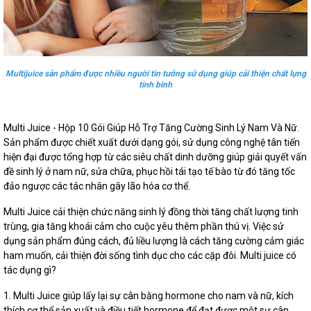
Multijuice sản phẩm được nhiều người tin tưởng sử dụng giúp cải thiện chất lựng
tinh binh
Multi Juice - Hộp 10 Gói Giúp Hỗ Trợ Tăng Cường Sinh Lý Nam Và Nữ.
Sản phẩm được chiết xuất dưới dạng gói, sử dụng công nghệ tân tiến
hiện đại được tổng hợp từ các siêu chất dinh dưỡng giúp giải quyết vấn
đề sinh lý ở nam nữ, sửa chữa, phục hồi tái tạo tế bào từ đó tăng tốc
đảo ngược các tác nhân gây lão hóa cơ thể.
Multi Juice cải thiện chức năng sinh lý đồng thời tăng chất lượng tinh
trùng, gia tăng khoái cảm cho cuộc yêu thêm phần thú vị. Việc sử
dụng sản phẩm đúng cách, đủ liều lượng là cách tăng cường cảm giác
ham muốn, cải thiện đời sống tình dục cho các cặp đôi. Multi juice có
tác dụng gì?
1. Multi Juice giúp lấy lại sự cân bằng hormone cho nam và nữ, kích
thích cơ thể sản xuất và điều tiết hormone để đạt được một sự cân