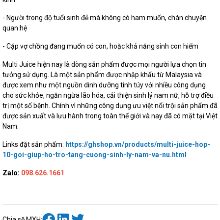
- Người trong độ tuổi sinh đẻ mà không có ham muốn, chán chuyện
quan hệ
- Cặp vợ chồng đang muốn có con, hoặc khả năng sinh con hiếm
Multi Juice hiện nay là dòng sản phẩm được mọi người lựa chọn tin
tưởng sử dụng. Là một sản phẩm được nhập khẩu từ Malaysia và
được xem như một nguồn dinh dưỡng tinh túy với nhiều công dụng
cho sức khỏe, ngăn ngừa lão hóa, cải thiện sinh lý nam nữ, hỗ trợ điều
trị một số bệnh. Chính vì những công dụng ưu việt nổi trội sản phẩm đã
được sản xuất và lưu hành trong toàn thế giới và nay đã có mặt tại Việt
Nam.
Links đặt sản phẩm:
https://ghshop.vn/products/multi-juice-hop-
10-goi-giup-ho-tro-tang-cuong-sinh-ly-nam-va-nu.html
Zalo:
098.626.1661
Chia sẽ MXH: