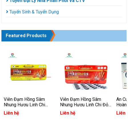
Tuyển Đại Lý Nhà Phân Phối Và CTV
Tuyển Sinh & Tuyển Dụng
Featured Products
Viên Đạm Hồng Sâm
Viên Đạm Hồng Sâm
An C
Nhung Hươu Linh Chi
Nhung Hươu Linh Chi Đỏ
Hoàn
Vàng Hàn Quốc
Hàn Quốc
Hàn 
Liên hệ
Liên hệ
Liên 