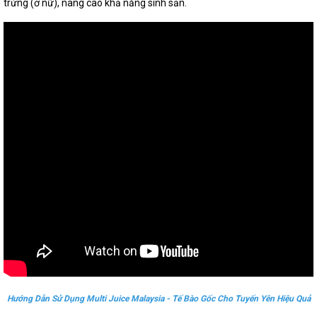
trứng (ở nữ), nâng cao khả năng sinh sản.
Hướng Dẫn Sử Dụng Multi Juice Malaysia - Tế Bào Gốc Cho Tuyến Yên Hiệu Quả