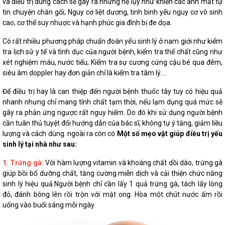
và điều trị đúng cách sẽ gây ra những hệ lụy như khiến các anh mất tự
tin chuyện chăn gối; Nguy cơ liệt dương, tinh binh yếu nguy cơ vô sinh
cao, cơ thể suy nhược và hạnh phúc gia đình bị đe dọa.
Có rất nhiều phương pháp chuẩn đoán yếu sinh lý ở nam giới như kiểm
tra lịch sử y tế và tình dục của người bệnh, kiểm tra thể chất cũng như
xét nghiệm máu, nước tiểu; Kiểm tra sự cương cứng cậu bé qua đêm,
siêu âm doppler hay đơn giản chỉ là kiểm tra tâm lý....
Để điều trị hay là can thiệp đến người bệnh thuốc tây tuy có hiệu quả
nhanh nhưng chỉ mang tính chất tạm thời, nếu lạm dụng quá mức sẽ
gây ra phản ứng ngược rất nguy hiểm. Do đó khi sử dụng người bệnh
cần tuân thủ tuyệt đối hướng dẫn của bác sĩ, không tự ý tăng, giảm liều
lượng và cách dùng. ngoài ra còn có
Một số mẹo vặt giúp điều trị yếu
sinh lý tại nhà như sau:
1. Trứng gà:
Với hàm lượng vitamin và khoáng chất dồi dào, trứng gà
giúp bồi bổ dưỡng chất, tăng cường miễn dịch và cải thiện chức năng
sinh lý hiệu quả.Người bệnh chỉ cần lấy 1 quả trứng gà, tách lấy lòng
đỏ, đánh bông lên rồi trộn với mật ong. Hòa một chút nước ấm rồi
uống vào buổi sáng mỗi ngày.