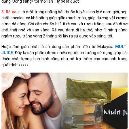
dụng. Uống sáng/ tối mỗi lần 1 ly bé là được.
3. Rễ cau:
Là một trong những bài thuốc trị yếu sinh lý ở nam giới, hợp
chất ancaloit có khả năng giúp giãn mạch máu, giúp dương vật cương
cứng dễ dàng. Chỉ cần chuẩn bị 1 ít rễ cau và rượu trắng, sau đó đi sơ
chế, thái nhỏ và sao vàng. Rễ cau đem đi hạ thổ, phơi 1 nắng dùng
ngâm rượu tráng vòng 2 tháng rồi lấy ra sử dụng vào sáng, tối.
Hoặc đơn giản nhất là sử dụng sản phẩm đến từ Malaysia
MULTI
JUICE
. Đây là sản phẩm được nhiều người tin tưởng sử dụng giúp cải
thiện chất lựơng tinh binh cũng như hỗ trợ thêm cho các anh trong
quá trình xxxxx