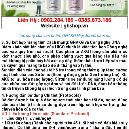
Tác dụng của sản phẩm GNAKG Higi đối với nam nữ
3. Sự kết hợp mang tính Cách mạng: GNAKG và Công nghệ DNA
Điểm khác biệt lớn nhất của HIGO
chính là việc tích hợp Công nghệ
cao vào quy trình sản xuất. Các phân tử AKG trong sản phẩm có
kích thước siêu nhỏ, cho phép chúng vượt qua hàng rào tiêu hóa
mà không bị phân hủy bởi axit dạ dày, thẩm thấu trực tiếp vào máu
và xuyên qua màng tế bào để đi thẳng vào ty thể.
Sự hiện diện của các yếu tố hỗ trợ trong công
thức giúp tăng cường
hoạt tính của các Sirtuins (thường được gọi là Gen trường thọ). Khi
AKG tối ưu hóa năng lượng, Sirtuins sẽ sử dụng năng lượng đó để
sửa chữa các đứt gãy sợi đơn và sợi đôi trên DNA, đảm bảo thông
tin di truyền không bị sai lệch trong quá trình phân bào.
4. Hướng dẫn Sử dụng Chi tiết (Protocols)
Để đạt được hiệu quả đảo ngược tuổi sinh học tối đa
, người dùng
cần tuân thủ lộ trình sử dụng dựa trên nhịp sinh học và trạng thái
chuyển hóa của cơ thể.
4.1. Liều lượng tiêu chuẩn (Standard Protocol)
•
Liều duy trì
: 2 viên/ngày
•
Liều tấn công (
Dành cho người trên 45 tuổi hoặc có dấu hiệu suy
nhược): Có thể tăng lên 3-4 viên/ngày trong 1 tháng đầu tiên để