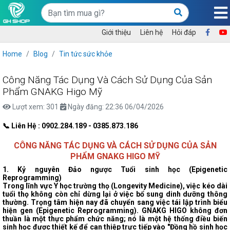
Giới thiệu
Liên hệ
Hỏi đáp
Home
Blog
Tin tức sức khỏe
Công Năng Tác Dụng Và Cách Sử Dụng Của Sản
Phẩm GNAKG Higo Mỹ
Lượt xem: 301
Ngày đăng: 22:36 06/04/2026
📞 Liên Hệ : 0902.284.189 - 0385.873.186
CÔNG NĂNG TÁC DỤNG VÀ CÁCH SỬ DỤNG CỦA
SẢN
PHẨM
GNAKG HIGO MỸ
1. Kỷ nguyên Đảo ngược Tuổi sinh học (Epigenetic
Reprogramming)
Trong lĩnh vực Y học trường thọ (Longevity Medicine), việc kéo dài
tuổi thọ không còn chỉ dừng lại ở việc bổ sung dinh dưỡng thông
thường. Trọng tâm hiện nay đã chuyển sang việc tái lập trình biểu
hiện gen (Epigenetic Reprogramming). GNAKG HIGO không đơn
thuần là một thực phẩm chức năng; nó là một hệ thống điều biến
sinh học được thiết kế để can thiệp trực tiếp vào "Đồng hồ sinh học