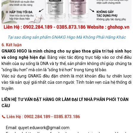
Tại sao dùng sản phẩm GNAKG Higo Mà Không Phải Hãng Khác
6. Kết luận
GNAKG HIGO là minh chứng cho sự giao thoa giữa trí tuệ sinh học
và công nghệ hiện đại
. Bằng việc tác động trực tiếp vào cơ chế điều
khiển của sự sống là DNA và ty thể, sản phẩm không chỉ giúp chúng ta
"sống lâu hơn" mà còn là "sống trẻ hơn" trong từng tế bào.
Việc sử dụng GNAKG đều đặn chính là một khoản đầu tư chiến lược
vào tài sản quý giá nhất của con người: Tính toàn vẹn của hệ thống di
truyền.
LIÊN HỆ TƯ VẤN ĐẶT HÀNG OR LÀM ĐẠI LÝ NHÀ PHÂN PHỐI TOÀN
CẦU
📞 Liên Hệ : 0902.284.189 - 0385.873.186
Email: quyet.eduwork@gmail.com