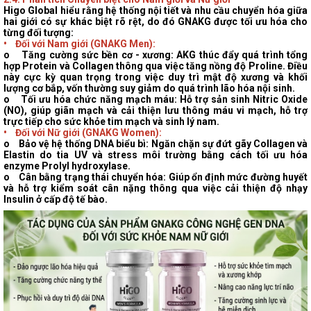
Higo Global hiểu rằng hệ thống nội tiết
và nhu cầu chuyển hóa giữa
hai giới có sự khác biệt rõ rệt, do đó GNAKG được tối ưu hóa cho
từng đối tượng:
• Đối với Nam giới (GNAKG Men):
o
Tăng cường sức bền cơ - xương
: AKG thúc đẩy quá trình tổng
hợp Protein và Collagen thông qua việc tăng nồng độ Proline. Điều
này cực kỳ quan trọng trong việc duy trì mật độ xương và khối
lượng cơ bắp, vốn thường suy giảm do quá trình lão hóa nội sinh.
o
Tối ưu hóa chức năng mạch máu
: Hỗ trợ sản sinh Nitric Oxide
(NO), giúp giãn mạch và cải thiện lưu thông máu vi mạch, hỗ trợ
trực tiếp cho sức khỏe tim mạch và sinh lý nam.
• Đối với Nữ giới (GNAKG Women):
o
Bảo vệ hệ thống DNA biểu bì
: Ngăn chặn sự đứt gãy Collagen và
Elastin do tia UV và stress môi trường bằng cách tối ưu hóa
enzyme Prolyl hydroxylase.
o
Cân bằng trạng thái chuyển hóa
: Giúp ổn định mức đường huyết
và hỗ trợ kiểm soát cân nặng thông qua việc cải thiện độ nhạy
Insulin ở cấp độ tế bào.