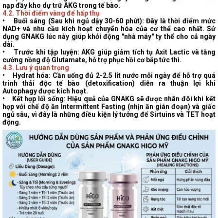
nạp đầy kho dự trữ AKG trong tế bào.
4.2. Thời điểm vàng để hấp thụ
•
Buổi sáng
(Sau khi ngủ dậy 30-60 phút): Đây là thời điểm mức
NAD+ và nhu cầu kích hoạt chuyển hóa của cơ thể cao nhất. Sử
dụng GNAKG lúc này giúp khởi động "nhà máy" ty thể cho cả ngày
dài.
•
Trước khi tập luyện
: AKG giúp giảm tích tụ Axit Lactic và tăng
cường nồng độ Glutamate, hỗ trợ phục hồi cơ bắp tức thì.
4.3. Lưu ý quan trọng
•
Hydrat hóa
: Cần uống đủ 2-2.5 lít nước mỗi ngày để hỗ trợ quá
trình thải độc tế bào (detoxification) diễn ra thuận lợi khi
Autophagy được kích hoạt.
•
Kết hợp lối sống
: Hiệu quả của GNAKG sẽ được nhân đôi khi kết
hợp với chế độ ăn Intermittent Fasting (nhịn ăn gián đoạn) và giấc
ngủ sâu, vì đây là những điều kiện lý tưởng để Sirtuins và TET hoạt
động.