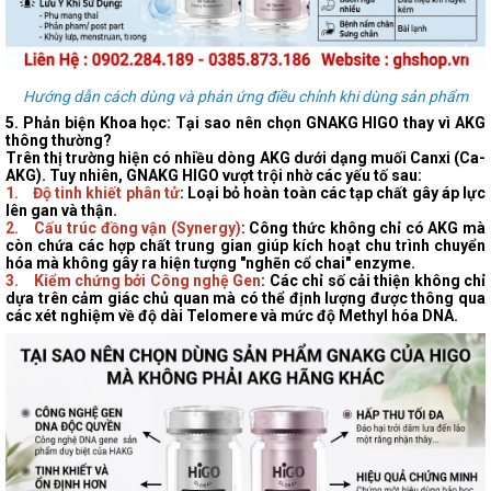
Hướng dẫn cách dùng và phản ứng điều chỉnh khi dùng sản phẩm
5. Phản biện Khoa học: Tại sao nên chọn GNAKG HIGO thay vì AKG
thông thường?
Trên thị trường hiện có nhiều dòng AKG
dưới dạng muối Canxi (Ca-
AKG). Tuy nhiên, GNAKG HIGO vượt trội nhờ các yếu tố sau:
1. Độ tinh khiết phân tử
: Loại bỏ hoàn toàn các tạp chất gây áp lực
lên gan và thận.
2. Cấu trúc đồng vận (Synergy)
: Công thức không chỉ có AKG mà
còn chứa các hợp chất trung gian giúp kích hoạt chu trình chuyển
hóa mà không gây ra hiện tượng "nghẽn cổ chai" enzyme.
3. Kiểm chứng bởi Công nghệ Gen
: Các chỉ số cải thiện không chỉ
dựa trên cảm giác chủ quan mà có thể định lượng được thông qua
các xét nghiệm về độ dài Telomere và mức độ Methyl hóa DNA.