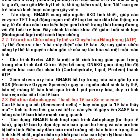
ta già đi, các gốc Methyl tích tụ không kiểm soát, làm "tắt" các gen
trẻ hóa và kích hoạt các gen gây viêm.
•
Tác dụng
: GNAKG cung cấp nguồn AKG tinh khiết, giúp các
enzyme TET hoạt động mạnh mẽ để loại bỏ các dấu bản thặng dư
này, từ đó đưa cấu trúc biểu hiện gen trở về trạng thái tương đương
với độ tuổi trẻ hơn. Đây chính là chìa khóa để giảm tuổi sinh học
(Biological Age) một cách thực chứng.
2.2. Tối ưu hóa Chức năng Ty thể và Chuyển hóa Năng lượng (ATP)
Ty thể được ví như "nhà máy điện" của tế bào
. Sự suy giảm chức
năng ty thể là nguyên nhân gốc rễ của sự lão hóa và mệt mỏi mãn
tính.
•
Chu trình Krebs
: AKG là một mắt xích trung gian quan trọng
trong chu trình Axit Citric. Việc bổ sung GNAKG giúp tăng tốc độ
chuyển hóa các đại phân tử (Carbohydrate, Lipid, Protein) thành
ATP.
•
Giảm stress oxy hóa
: GNAKG hỗ trợ trung hòa các gốc tự do
ROS (Reactive Oxygen Species) ngay tại nguồn phát sinh là ty thể,
bảo vệ màng tế bào khỏi quá trình Lipid peroxy hóa, duy trì tính
toàn vẹn của cấu trúc tế bào.
2.3. Điều hòa Autophagy và Thanh lọc Tế bào Senescence
Các tế bào già cỗi (Senescent cells)
– hay còn gọi là "tế bào thây
ma" – tích tụ theo thời gian và tiết ra các yếu tố gây viêm SASP làm
hỏng các tế bào khỏe mạnh xung quanh.
•
Tác dụng
: GNAKG kích hoạt quá trình Autophagy (tự thực tế
bào), giúp tế bào tự dọn dẹp các bào quan hư hỏng và các protein
bị biến tính. Điều này đảm bảo môi trường nội bào luôn ở trạng thái
tinh khiết nhất, ngăn chặn sự khởi phát của các bệnh lý thoái hóa.
2.4. Phân tích Chuyên biệt cho Nam giới và Nữ giới