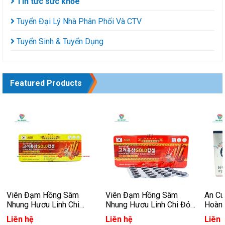
Tin tức sức khỏe
Tuyển Đại Lý Nhà Phân Phối Và CTV
Tuyển Sinh & Tuyển Dụng
Featured Products
Viên Đạm Hồng Sâm
Viên Đạm Hồng Sâm
An C
Nhung Hươu Linh Chi
Nhung Hươu Linh Chi Đỏ
Hoàn
Vàng Hàn Quốc
Hàn Quốc
Hàn 
Liên hệ
Liên hệ
Liên 