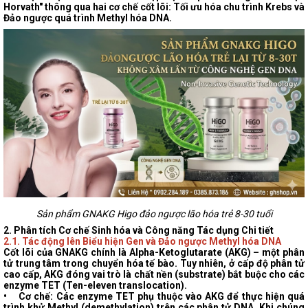
Horvath" thông qua hai cơ chế cốt lõi: Tối ưu hóa chu trình Krebs và
Đảo ngược quá trình Methyl hóa DNA.
Sản phẩm GNAKG Higo đảo ngược lão hóa trẻ 8-30 tuổi
2. Phân tích Cơ chế Sinh hóa và Công năng Tác dụng Chi tiết
2.1. Tác động lên Biểu hiện Gen và Đảo ngược Methyl hóa DNA
Cốt lõi của GNAKG chính là Alpha-Ketoglutarate (AKG)
– một phân
tử trung tâm trong chuyển hóa tế bào. Tuy nhiên, ở cấp độ phân tử
cao cấp, AKG đóng vai trò là chất nền (substrate) bắt buộc cho các
enzyme TET (Ten-eleven translocation).
•
Cơ chế:
Các enzyme TET phụ thuộc vào AKG để thực hiện quá
trình khử Methyl (demethylation) trên các phân tử DNA. Khi chúng