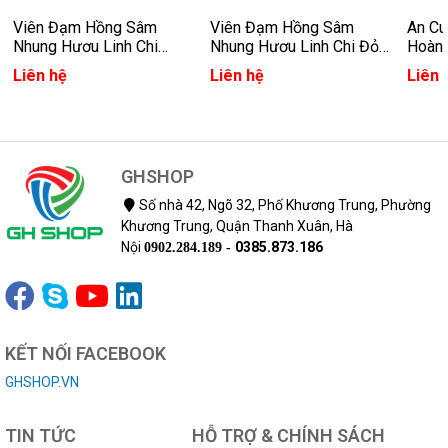
Viên Đạm Hồng Sâm
Viên Đạm Hồng Sâm
An C
Nhung Hươu Linh Chi
Nhung Hươu Linh Chi Đỏ
Hoàn
Vàng Hàn Quốc
Hàn Quốc
Hàn 
Liên hệ
Liên hệ
Liên 
GHSHOP
Số nhà 42, Ngõ 32, Phố Khương Trung, Phường
Khương Trung, Quận Thanh Xuân, Hà
Nội
0385.873.186
0902.284.189 -
KẾT NỐI FACEBOOK
GHSHOP.VN
TIN TỨC
HỖ TRỢ & CHÍNH SÁCH