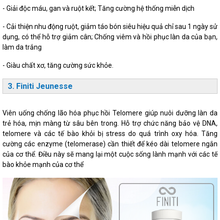
- Giải độc máu, gan và ruột kết; Tăng cường hệ thống miễn dịch
- Cải thiện nhu động ruột, giảm táo bón siêu hiệu quả chỉ sau 1 ngày sử
dụng, có thể hỗ trợ giảm cân; Chống viêm và hồi phục làn da của bạn,
làm da trắng
- Giàu chất xơ, tăng cường sức khỏe.
3. Finiti Jeunesse
Viên uống chống lão hóa phục hồi Telomere giúp nuôi dưỡng làn da
trẻ hóa, mịn màng từ sâu bên trong. Hỗ trợ chức năng bảo vệ DNA,
telomere và các tế bào khỏi bị stress do quá trình oxy hóa. Tăng
cường các enzyme (telomerase) cần thiết để kéo dài telomere ngắn
của cơ thể. Điều này sẽ mang lại một cuộc sống lành mạnh với các tế
bào khỏe mạnh của cơ thể